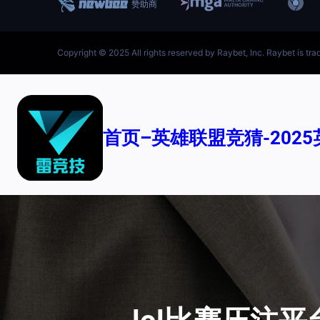
跳
至
内
首页–英雄联盟竞猜-2025
容