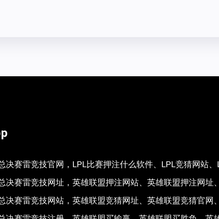
p
球总决赛雷竞技官网，LPL比赛押注什么软件、LPL竞猜网站、
球总决赛雷竞技网址，英雄联盟押注网站、英雄联盟押注网址
球总决赛雷竞技网站，英雄联盟竞猜网址、英雄联盟竞猜官网
球总决赛雷竞技注册，英雄联盟买输赢、英雄联盟买胜负、英