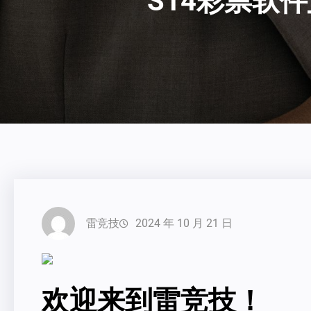
S14彩票软
雷竞技
2024 年 10 月 21 日
欢迎来到雷竞技！