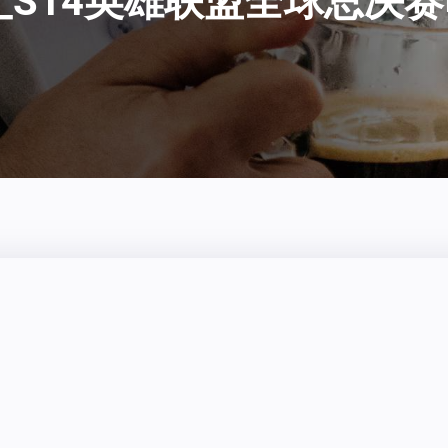
件_S14英雄联盟全球总决