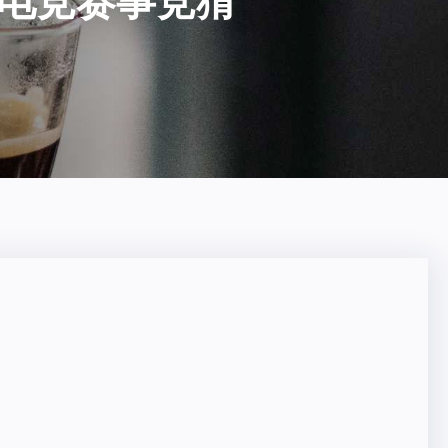
赛电竞赛事竞猜