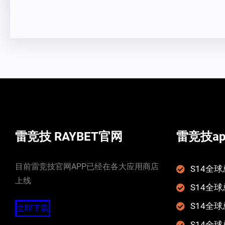
雷竞技 RAYBET官网
雷竞技ap
目前雷竞技官网APP已经在各大应用商店
S14全
上线
S14全
S14全
立即下载
S14全