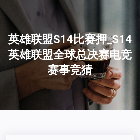
英雄联盟S14比赛押_S14
英雄联盟全球总决赛电竞
赛事竞猜