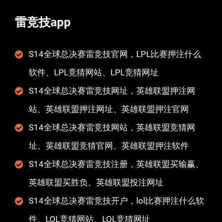
雷竞技app
S14全球总决赛雷竞技官网，LPL比赛押注什么
软件、LPL竞猜网站、LPL竞猜网址
S14全球总决赛雷竞技网址，英雄联盟押注网
站、英雄联盟押注网址、英雄联盟押注官网
S14全球总决赛雷竞技网站，英雄联盟竞猜网
址、英雄联盟竞猜官网、英雄联盟押注软件
S14全球总决赛雷竞技注册，英雄联盟买输赢、
英雄联盟买胜负、英雄联盟投注网址
S14全球总决赛雷竞技开户，lol比赛押注什么软
件、LOL竞猜网站、LOL竞猜网址