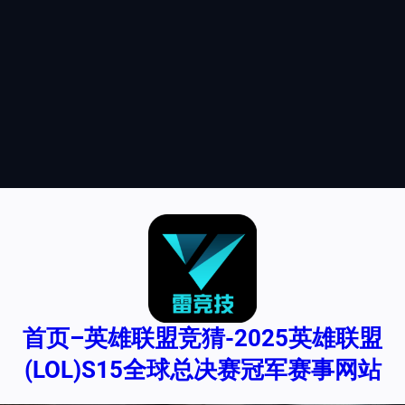
首页–英雄联盟竞猜-2025英雄联盟
(LOL)S15全球总决赛冠军赛事网站