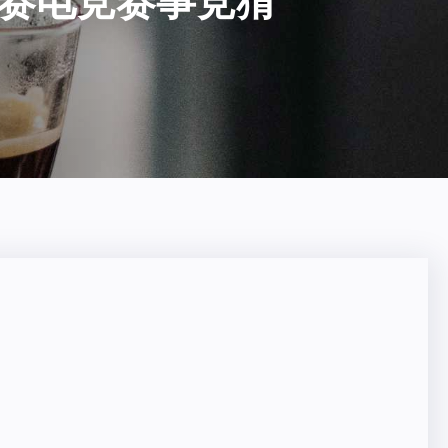
决赛电竞赛事竞猜