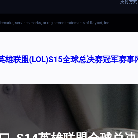
英雄联盟(LOL)S15全球总决赛冠军赛事