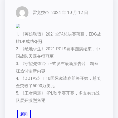
雷竞技
2024 年 10 月 12 日
1. 《英雄联盟》2021全球总决赛落幕，EDG战
胜DK成功夺冠
2. 《绝地求生》2021 PGI.S赛事圆满结束，中
国战队天霸夺得冠军
3. 《守望先锋2》正式发布最新预告片，粉丝
狂热讨论新内容
4. 《DOTA2》TI10国际邀请赛即将开始，总奖
金突破了5000万美元
5. 《王者荣耀》KPL秋季赛开赛，多支实力战
队展开激烈角逐
新闻