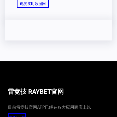
电竞实时数据网
雷竞技 RAYBET官网
目前雷竞技官网APP已经在各大应用商店上线