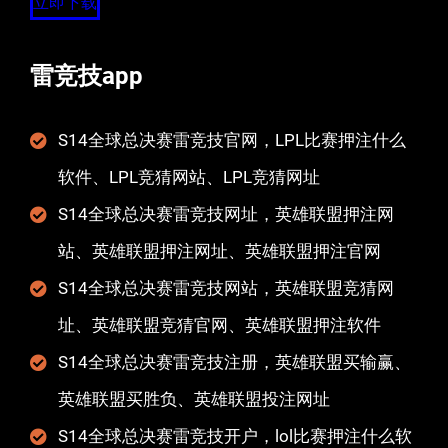
立即下载
雷竞技app
S14全球总决赛雷竞技官网，LPL比赛押注什么
软件、LPL竞猜网站、LPL竞猜网址
S14全球总决赛雷竞技网址，英雄联盟押注网
站、英雄联盟押注网址、英雄联盟押注官网
S14全球总决赛雷竞技网站，英雄联盟竞猜网
址、英雄联盟竞猜官网、英雄联盟押注软件
S14全球总决赛雷竞技注册，英雄联盟买输赢、
英雄联盟买胜负、英雄联盟投注网址
S14全球总决赛雷竞技开户，lol比赛押注什么软