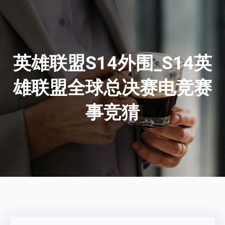
英雄联盟S14外围_S14英
雄联盟全球总决赛电竞赛
事竞猜