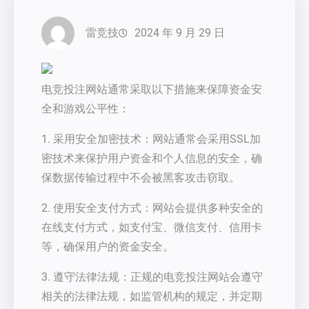
雷竞技
2024 年 9 月 29 日
电竞投注网站通常采取以下措施来保障资金安
全和游戏公平性：
1. 采用安全加密技术：网站通常会采用SSL加
密技术来保护用户资金和个人信息的安全，确
保数据传输过程中不会被黑客攻击窃取。
2. 使用安全支付方式：网站会提供多种安全的
在线支付方式，如支付宝、微信支付、信用卡
等，确保用户的资金安全。
3. 遵守法律法规：正规的电竞投注网站会遵守
相关的法律法规，如监管机构的规定，并定期