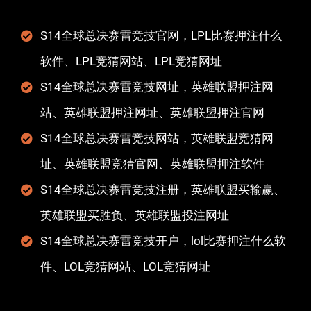
S14全球总决赛雷竞技官网，LPL比赛押注什么
软件、LPL竞猜网站、LPL竞猜网址
S14全球总决赛雷竞技网址，英雄联盟押注网
站、英雄联盟押注网址、英雄联盟押注官网
S14全球总决赛雷竞技网站，英雄联盟竞猜网
址、英雄联盟竞猜官网、英雄联盟押注软件
S14全球总决赛雷竞技注册，英雄联盟买输赢、
英雄联盟买胜负、英雄联盟投注网址
S14全球总决赛雷竞技开户，lol比赛押注什么软
件、LOL竞猜网站、LOL竞猜网址